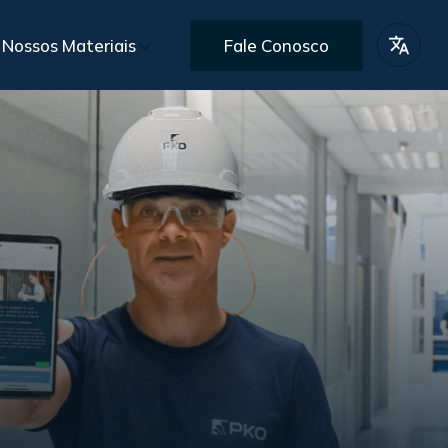
Nossos Materiais
Fale Conosco
lio de Projetos
BR
iais Gratuitos
EN
s
Pós-Vendas
omercial personalizado
Assistência e garantia pós-entrega
ES