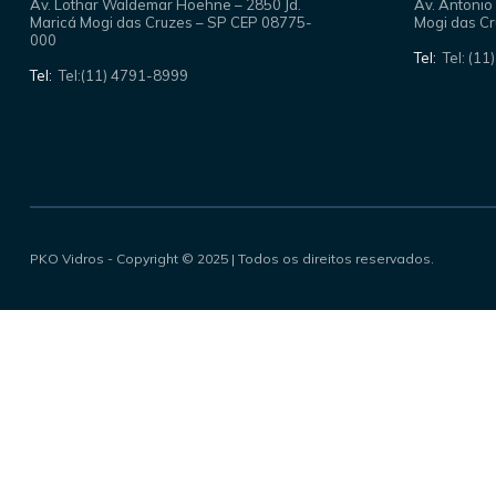
Av. Lothar Waldemar Hoehne – 2850 Jd.
Av. Antonio
Maricá Mogi das Cruzes – SP CEP 08775-
Mogi das C
000
Tel:
Tel: (1
Tel:
Tel:(11) 4791-8999
PKO Vidros - Copyright © 2025 | Todos os direitos reservados.