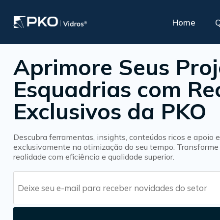
Home
Aprimore Seus Proj
A PKO oferece
Vidros para Conforto
Esquadrias com Re
Esp
apoio especializado
Acústico
Nossa linha
Supo
Exclusivos da PKO
para seus clientes
Polarizado PKO Privacy Glass®
de produtos
Controle Solar
Descubra ferramentas, insights, conteúdos ricos e apoio 
Insulado ou duplo
exclusivamente na otimização do seu tempo. Transforme 
Insulado com Persiana Interna
realidade com eficiência e qualidade superior.