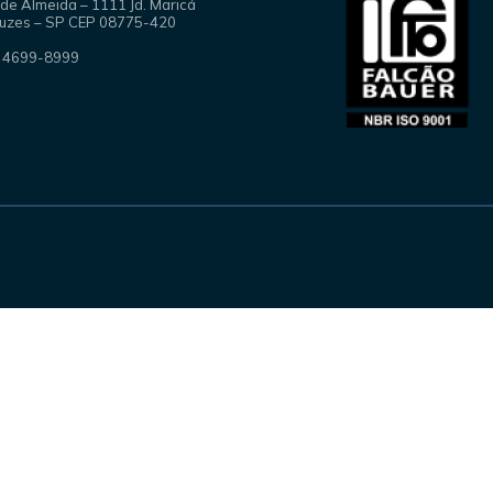
 de Almeida – 1111 Jd. Maricá
ruzes – SP CEP 08775-420
1) 4699-8999