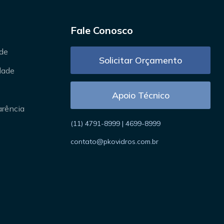
Fale Conosco
ade
Solicitar Orçamento
idade
s
Apoio Técnico
arência
(11) 4791-8999 | 4699-8999
contato@pkovidros.com.br