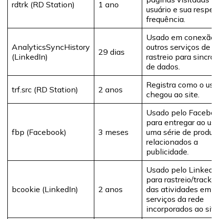
rdtrk (RD Station)
1 ano
usuário e sua respec
frequência.
Usado em conexão
AnalyticsSyncHistory
outros serviços de
29 dias
(LinkedIn)
rastreio para sincron
de dados.
Registra como o usu
trf.src (RD Station)
2 anos
chegou ao site.
Usado pelo Facebo
para entregar ao usu
fbp (Facebook)
3 meses
uma série de produt
relacionados a
publicidade.
Usado pelo LinkedI
para rastreio/tracki
bcookie (LinkedIn)
2 anos
das atividades em
serviços da rede
incorporados ao site