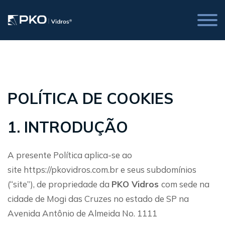
Abrir
men
lio de Projetos
iais Gratuitos
POLÍTICA DE COOKIES
1. INTRODUÇÃO
A presente Política aplica-se ao
site https://pkovidros.com.br e seus subdomínios
(“site”), de propriedade da
PKO Vidros
com sede na
cidade de Mogi das Cruzes no estado de SP na
Avenida Antônio de Almeida No. 1111