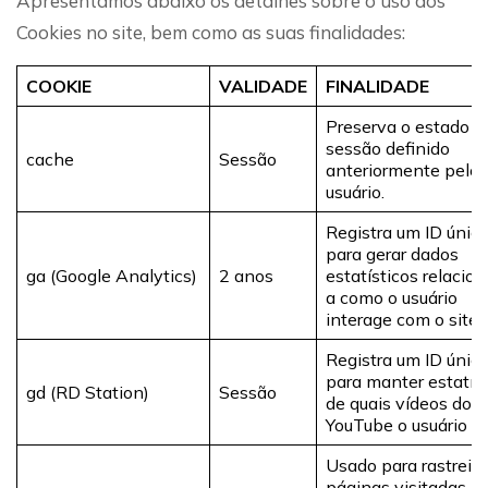
Apresentamos abaixo os detalhes sobre o uso dos
Cookies no site, bem como as suas finalidades:
COOKIE
VALIDADE
FINALIDADE
Preserva o estado d
sessão definido
cache
Sessão
anteriormente pelo
usuário.
Registra um ID únic
para gerar dados
ga (Google Analytics)
2 anos
estatísticos relacio
a como o usuário
interage com o site.
Registra um ID únic
para manter estatís
gd (RD Station)
Sessão
de quais vídeos do
YouTube o usuário vi
Usado para rastreio
páginas visitadas p