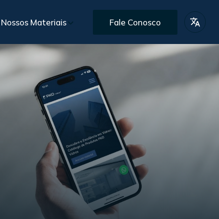
Nossos Materiais
Fale Conosco
lio de Projetos
BR
iais Gratuitos
EN
s
Pós-Vendas
omercial personalizado
Assistência e garantia pós-entrega
ES