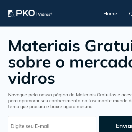
Home
Materiais Gratu
A PKO oferece
Vidros para Conforto
Esp
apoio especializado
sobre o mercad
Acústico
Nossa linha
Supo
para seus clientes
Polarizado PKO Privacy Glass®
de produtos
vidros
Controle Solar
Insulado ou duplo
Insulado com Persiana Interna
Navegue pela nossa página de Materiais Gratuitos e aces
para aprimorar seu conhecimento no fascinante mundo do
tema que procura e baixe agora mesmo.