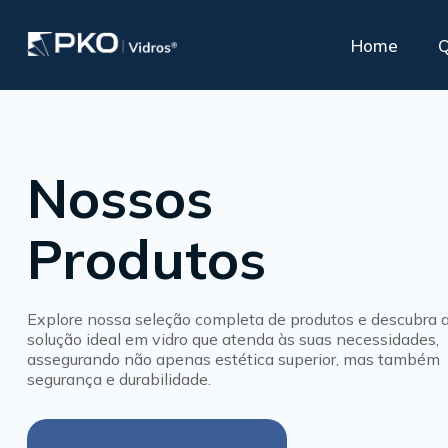
Home
A PKO oferece
Vidros para Conforto
Nossos
Esp
apoio especializado
Acústico
Nossa linha
Supo
para seus clientes
Polarizado PKO Privacy Glass®
Produtos
de produtos
Controle Solar
Insulado ou duplo
Insulado com Persiana Interna
Explore nossa seleção completa de produtos e descubra 
solução ideal em vidro que atenda às suas necessidades,
assegurando não apenas estética superior, mas também
segurança e durabilidade.