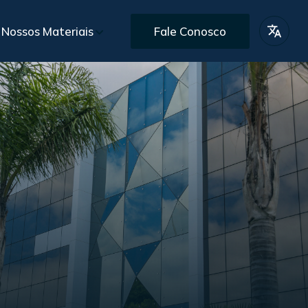
Nossos Materiais
Fale Conosco
lio de Projetos
BR
iais Gratuitos
EN
s
Pós-Vendas
omercial personalizado
Assistência e garantia pós-entrega
ES