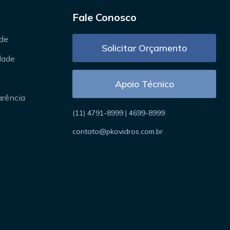
Fale Conosco
ade
Solicitar Orçamento
idade
s
Apoio Técnico
arência
(11) 4791-8999 | 4699-8999
contato@pkovidros.com.br