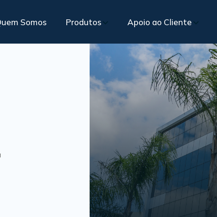
Quem Somos
Produtos
Apoio ao Cliente
Portfó
Vidros para Segurança
Vidros para Hospitais
Mater
ecificação Técnica
Pré-Venda
Temperado
Inteligente PKO Privacy Glass®
rte especializado em todas as etapas do projeto
Atendimento c
Laminado
Insulado Termo-Acústico
Blog
Temperado-Laminado
Plumbífero
Multilaminado
Insulado com Persiana Interna
a