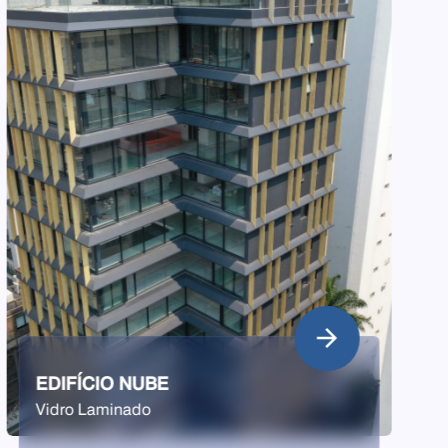
EDIFÍCIO MONT TREMBLANT
Vidro Laminado Refletivo Azul
" alt="">
" al