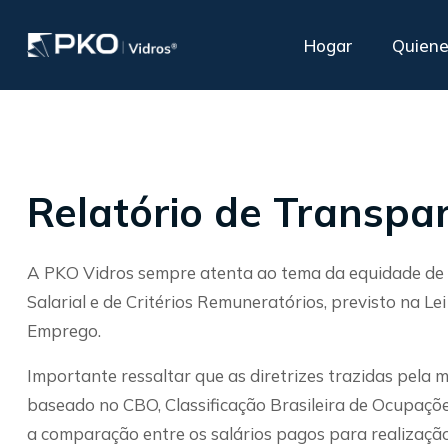
Hogar
Quiene
PKO ofrece soporte
Vidrio Confort
E
especializado a sus
Acústico
Relatório de Transpar
S
Nuestra línea
clientes
Vidrio de privacidad polarizado
PKO®
de productos
control solar
A PKO Vidros sempre atenta ao tema da equidade de gê
Aislada o doble
Salarial e de Critérios Remuneratórios, previsto na L
Aislamiento con persiana interna
Emprego.
Importante ressaltar que as diretrizes trazidas pela 
baseado no CBO, Classificação Brasileira de Ocupaçõ
a comparação entre os salários pagos para realização 