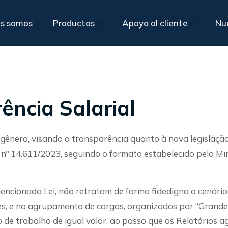
s somos
Productos
Apoyo al cliente
Nu
Proye
Vidrio de seguridad
Vidrio para hospitales
Mater
specificación técnica
Pre ve
Vidrio de privacidad inteligente
Sazonado
ência Salarial
PKO®
oporte especializado en todas las etapas del proyecto.
Servicio
Laminado
Blog
Aislamiento Termo-Acústico
Laminado Templado
Plomífero
nero, visando a transparência quanto à nova legislação 
Multilaminado
Aislamiento con persiana interna
ei nº 14.611/2023, seguindo o formato estabelecido pelo Mi
mencionada Lei, não retratam de forma fidedigna o cenário 
es, e no agrupamento de cargos, organizados por “Grande
de trabalho de igual valor, ao passo que os Relatórios a