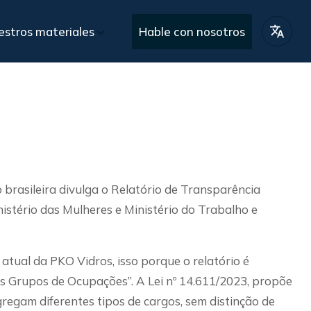
estros materiales
Hable con nosotros
cto portafolio
BR
iales gratuitos
EN
ntas
Después de las ventas
 comercial personalizado
Asistencia y garantía post-entrega
ES
brasileira divulga o Relatório de Transparência
nistério das Mulheres e Ministério do Trabalho e
atual da PKO Vidros, isso porque o relatório é
s Grupos de Ocupações”. A Lei nº 14.611/2023, propõe
gregam diferentes tipos de cargos, sem distinção de